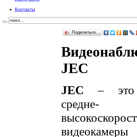
Контакты
Поделиться…
Видеонабл
JEC
JEC
– это 
сред
высокоскорос
видеокам