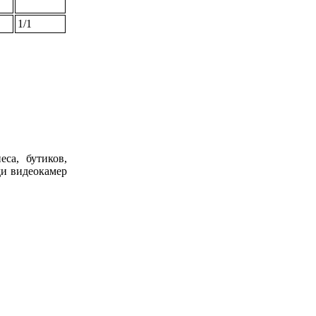
1/1
са, бутиков,
ди видеокамер