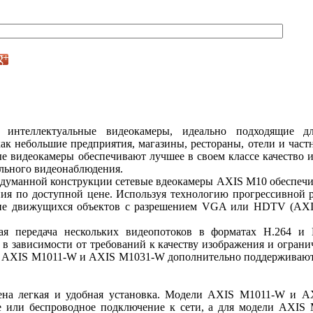
нтеллектуальные видеокамеры, идеально подходящие дл
как небольшие предприятия, магазины, рестораны, отели и част
е видеокамеры обеспечивают лучшее в своем классе качество 
ьного видеонаблюдения.
одуманной конструкции сетевые вдеокамеры AXIS M10 обеспеч
ия по доступной цене. Используя технологию прогрессивной р
ие движущихся объектов с разрешением VGA или HDTV (AXI
я передача нескольких видеопотоков в форматах H.264 и 
в зависимости от требований к качеству изображения и огран
, AXIS M1011-W и AXIS M1031-W дополнительно поддерживают
ена легкая и удобная установка. Модели AXIS M1011-W и 
е или беспроводное подключение к сети, а для модели AXIS