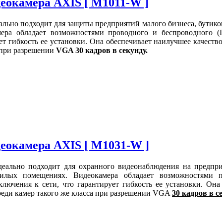
еокамера AXIS [ M1011-W ]
льно подходит для защиты предприятий малого бизнеса, бутиков
ра обладает возможностями проводного и беспроводного (I
ет гибкость ее установки. Она обеспечивает наилучшее качеств
а при разрешении
VGA 30 кадров в секунду.
еокамера AXIS [ M1031-W ]
еально подходит для охранного видеонаблюдения на предпри
жилых помещениях. Видеокамера обладает возможностями 
ключения к сети, что гарантирует гибкость ее установки. Она
реди камер такого же класса при разрешении VGA
30 кадров в с