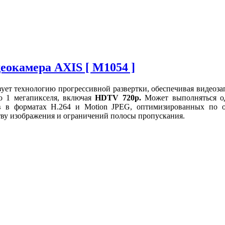
еокамера AXIS [ M1054 ]
ует технологию прогрессивной развертки, обеспечивая видеоза
о 1 мегапикселя, включая
HDTV 720p.
Может выполняться о
ов в форматах H.264 и Motion JPEG, оптимизированных по о
тву изображения и ограничений полосы пропускания.