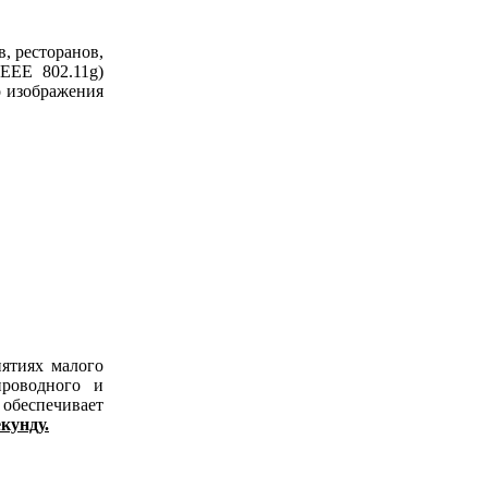
, ресторанов,
EEE 802.11g)
о изображения
ятиях малого
проводного и
 обеспечивает
екунду.