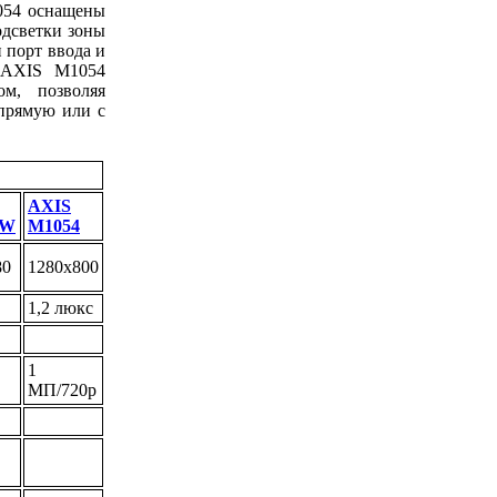
1054 оснащены
одсветки зоны
 порт ввода и
 AXIS M1054
м, позволяя
апрямую или с
AXIS
-W
M1054
80
1280x800
1,2 люкс
1
МП/720p