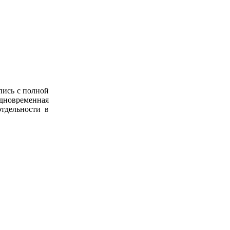
пись с полной
дновременная
тдельности в