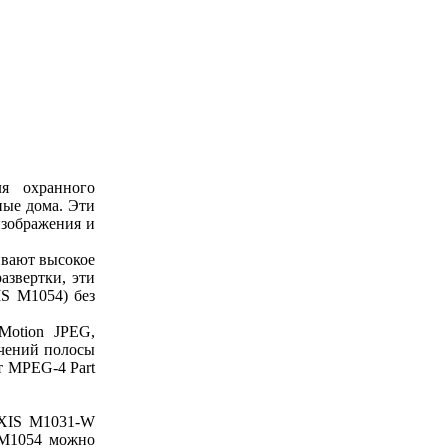
я охранного
ные дома. Эти
изображения и
ивают высокое
азвертки, эти
S M1054) без
Motion JPEG,
ичений полосы
 MPEG-4 Part
AXIS M1031-W
 M1054 можно