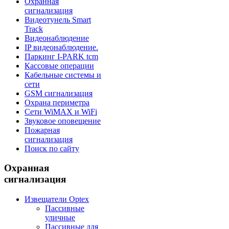
Охранная
сигнализация
Видеотунель Smart
Track
Видеонаблюдение
IP видеонаблюдение.
Паркинг I-PARK tcm
Кассовые операции
Кабельные системы и
сети
GSM сигнализация
Охрана периметра
Сети WiMAX и WiFi
Звуковое оповещение
Пожарная
сигнализация
Поиск по сайту
Охранная
сигнализация
Извещатели Optex
Пассивные
уличные
Пассивные для