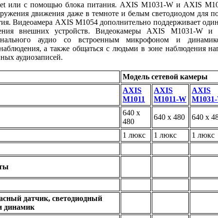
ernet или с помощью блока питания. AXIS M1031-W и AXIS M
аружения движения даже в темноте и белым светодиодом для п
тия. Видеоамера AXIS M1054 дополнительно поддерживает один
чения внешних устройств. Видеокамеры AXIS M1031-W и
анального аудио со встроенным микрофоном и динамико
наблюдения, а также общаться с людьми в зоне наблюдения н
ных аудиозаписей.
Модель сетевой камеры
AXIS
AXIS
AXIS
M1011
M1011-W
M1031
640 x
640 x 480
640 x 4
480
1 люкс
1 люкс
1 люкс
аты
асный датчик, светодиодный
и динамик