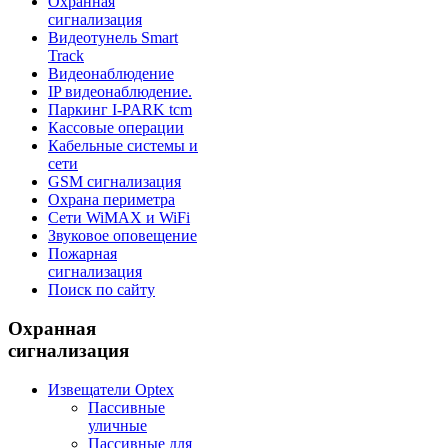
Охранная
сигнализация
Видеотунель Smart
Track
Видеонаблюдение
IP видеонаблюдение.
Паркинг I-PARK tcm
Кассовые операции
Кабельные системы и
сети
GSM сигнализация
Охрана периметра
Сети WiMAX и WiFi
Звуковое оповещение
Пожарная
сигнализация
Поиск по сайту
Охранная
сигнализация
Извещатели Optex
Пассивные
уличные
Пассивные для