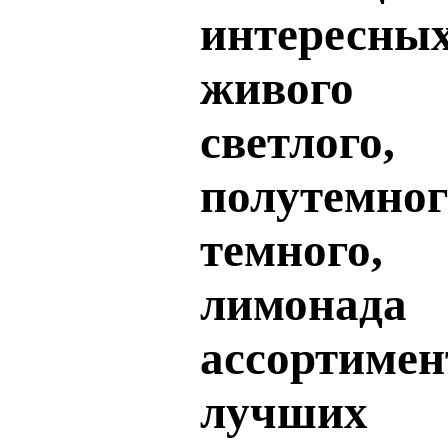
интересны
живого б
светлого,
полутемног
темного,
лимон
ассортим
лучших