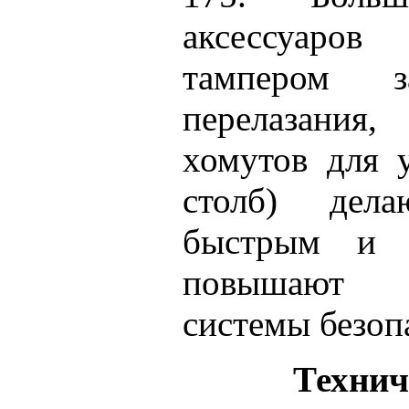
аксессуаров
тампером 
перелазан
хомутов для 
столб) дел
быстрым и 
повышают н
системы безоп
Технич