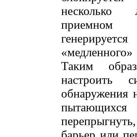
несколько 
приемном
генерирует
«медленного
Таким обра
настроить с
обнаружения 
пытающихся
перепрыгнуть
барьер или пе