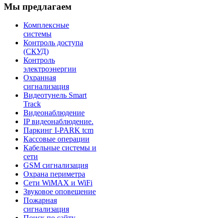
Мы предлагаем
Комплексные
системы
Контроль доступа
(СКУД)
Контроль
электроэнергии
Охранная
сигнализация
Видеотунель Smart
Track
Видеонаблюдение
IP видеонаблюдение.
Паркинг I-PARK tcm
Кассовые операции
Кабельные системы и
сети
GSM сигнализация
Охрана периметра
Сети WiMAX и WiFi
Звуковое оповещение
Пожарная
сигнализация
Поиск по сайту