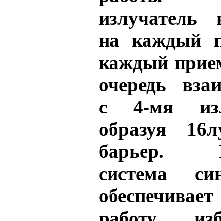
излучатель в
на каждый п
каждый прие
очередь взаи
с 4-мя изл
образуя 16
барьер. И
система син
обеспечивает
работу, из