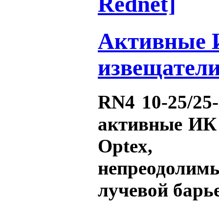
Rednet]
Активные
извещатели
RN4 10-25/25
активные ИК
Optex, с
непреодол
лучевой барье