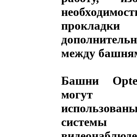
необходимост
прокладки
дополнитель
между башня
Башни Opte
могут
использован
системы о
видеонаблю