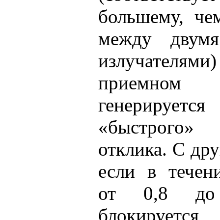
большему, че
между двумя
излучате
приемном
генерирует
«быстрого» 
отклика. С др
если в течен
от 0,8 до
блокируетс