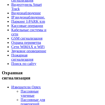
сигнализация
Видеотунель Smart
Track
Видеонаблюдение
IP видеонаблюдение.
Паркинг I-PARK tcm
Кассовые операции
Кабельные системы и
сети
GSM сигнализация
Охрана периметра
Сети WiMAX и WiFi
Звуковое оповещение
Пожарная
сигнализация
Поиск по сайту
Охранная
сигнализация
Извещатели Optex
Пассивные
уличные
Пассивные для
помещений