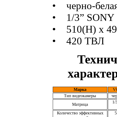
• черно-бела
• 1/3” SONY
• 510(H) х 49
• 420 ТВЛ
Технич
характе
Марка
V
Тип видеокамеры
че
1/
Матрица
Количество эффективных
5